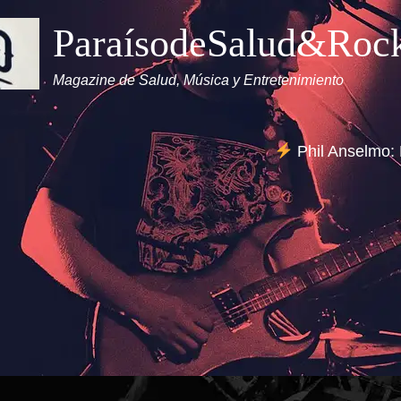
ParaísodeSalud&Roc
Magazine de Salud, Música y Entretenimiento
Phil Anselmo: 